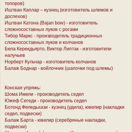
топоров)
Иштван Каплар – кузнец (изготовитель шлемов и
доспехов)
Иштван Катона (Bajan bow) - изготовитель
сложносоставных луков с рогами
Тибор Маркс - производитель традиционных
сложносоставных луков и колчанов
Бела Керекдьярто, Виктор Липтак - изготовители
налучьев
Норберт Кульчар - изготовитель колчанов
Балаж Боднар - войлочник (шапочки под шлемы)
Конская упряжь:
Шома Имели - производитель седел
Южеф Сегеди - производитель седел
Ботонд Феледьхази - кузнец (удила), ювелир (накладки
седел, подвески)
Балаж Барта - ювелир (серебряные накладки,
подвески)