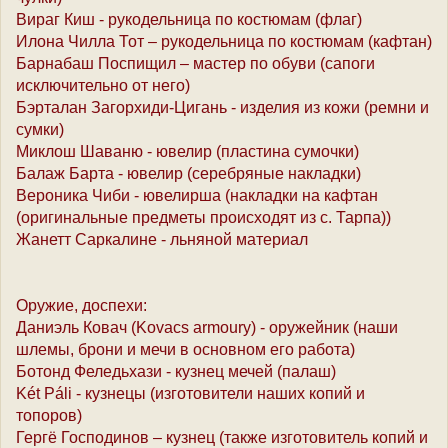
Вираг Киш - рукодельница по костюмам (флаг)
Илона Чилла Тот – рукодельница по костюмам (кафтан)
Барнабаш Поспищил – мастер по обуви (сапоги
исключительно от него)
Бэрталан Загорхиди-Цигань - изделия из кожи (ремни и
сумки)
Миклош Шаваню - ювелир (пластина сумочки)
Балаж Барта - ювелир (серебряные накладки)
Вероника Чиби - ювелирша (накладки на кафтан
(оригинальные предметы происходят из с. Тарпа))
Жанетт Саркалине - льняной материал
Оружие, доспехи:
Даниэль Ковач (Kovacs armoury) - оружейник (наши
шлемы, брони и мечи в основном его работа)
Ботонд Феледьхази - кузнец мечей (палаш)
Két Páli - кузнецы (изготовители наших копий и
топоров)
Гергё Господинов – кузнец (также изготовитель копий и