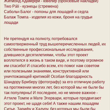
Жигмонд Адамффи - ювелир (бронзовые накладки)
Two Páli - кузнецы (стремена)
Сабольч Балог - попоны для лошадей и седла
Балаж Томпа - изделия из кожи, броня на грудьи
лощади
Не претендуя на полноту, потребовался
самоотверженный труд вышеперечисленных людей, их
собственные профессиональные исследования,
длившиеся десятилетиями, чтобы этот проект
воплотился в жизнь в таком виде, и поэтому огромное
им спасибо! И спасибо всем, кто помог нам советом
или полезными знаниями, конструктивной или
уничтожающей критикой! Особая благодарность
Шандору Бриберу (фотографу) за его отличную работу
на протяжении многих лет, без которой мы не были бы
так популярны! И последнее, но не менее важное -
Аттиле Томпе и Мате Эгервари, которые продвигают
этот проект, не щадя себя! А также нашим лошадям
Ситье, Зарифу и Хадуру, без которых мы были бы