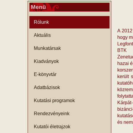
Menü
Rólunk
A 2012 
Aktuális
hogy mé
Legfon
Munkatársak
BTK Fi
Zenetud
Kiadványok
hazai é
korsze
E-könyvtár
került
kutató
Adatbázisok
közremű
folyta
Kutatási programok
Kárpát
bizánc
Rendezvényeink
kutatás
és nemz
Kutatói életrajzok