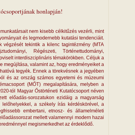
ócsoportjának honlapján!
unkatársait nem kisebb célkitűzés vezérli, mint
ományait és legmodernebb kutatási tendenciáit.
 végzését tekintik a kilenc tagintézmény (MTA
jztudományi, Régészeti, Történettudományi,
iselt interdiszciplináris témakörökben. Céljuk a
re megújítása, valamint az, hogy eredményeiket a
hatóvá tegyék. Ennek a törekvésnek a jegyében
aiból és az ország számos egyetemi és múzeumi
i Témacsoport (MŐT) megalapítására, melyben a
020-tól Magyar Őstörténeti Kutatócsoport néven
ezett előadás-sorozatukon ezidáig a magyarság
lelőhelyekkel, a székely írás kérdéskörével, a
gfrissebb embertani, etnosz- és államelméleti
 előadássorozat mellett valamennyi modern hazai
s eredménnyel megismerkedhet az érdeklődő.