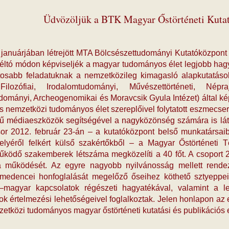
Üdvözöljük a BTK Magyar Őstörténeti Kutat
januárjában létrejött MTA Bölcsészettudományi Kutatóközpont m
ltó módon képviseljék a magyar tudományos élet legjobb hagy
tosabb feladatuknak a nemzetközileg kimagasló alapkutatások
lozófiai, Irodalomtudományi, Művészettörténeti, Népra
ományi, Archeogenomikai és Moravcsik Gyula Intézet) által képv
s nemzetközi tudományos élet szereplőivel folytatott eszmecse
rű médiaeszközök segítségével a nagyközönség számára is lát
 sor 2012. február 23-án – a kutatóközpont belső munkatárs
helyéről felkért külső szakértőkből – a Magyar Őstörténet
ködő szakemberek létszáma megközelíti a 40 főt. A csoport 2
tta működését. Az egyre nagyobb nyilvánosság mellett rend
-medencei honfoglalását megelőző őseihez köthető sztyeppei 
i–magyar kapcsolatok régészeti hagyatékával, valamint a le
ok értelmezési lehetőségeivel foglalkoztak. Jelen honlapon az
etközi tudományos magyar őstörténeti kutatási és publikáció