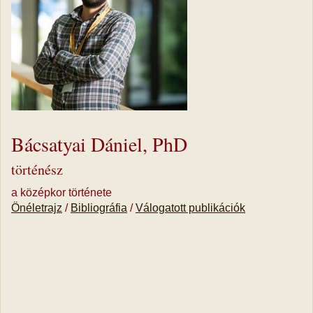
Bácsatyai Dániel, PhD
történész
a középkor története
Önéletrajz
/
Bibliográfia
/
Válogatott publikációk