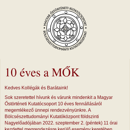
10 éves a MŐK
Kedves Kollégák és Barátaink!
Sok szeretettel hívunk és várunk mindenkit a Magyar
Őstörténeti Kutatócsoport 10 éves fennállásáról
megemlékező ünnepi rendezvényünkre. A
Bölcsészettudományi Kutatóközpont földszinti
Nagyelőadójában 2022. szeptember 2. (péntek) 11 órai
kezdettel megrendezésre kerülő esemény keretében