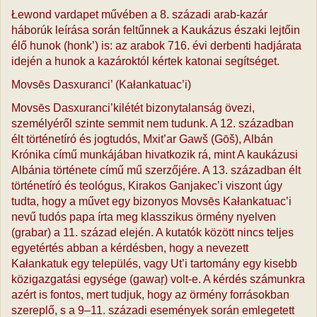
Łewond vardapet művében a 8. századi arab-kazár
háborúk leírása során feltűnnek a Kaukázus északi lejtőin
élő hunok (honk’) is: az arabok 716. évi derbenti hadjárata
idején a hunok a kazároktól kértek katonai segítséget.
Movsēs Dasxuranci’ (Kałankatuac’i)
Movsēs Dasxuranci’kilétét bizonytalanság övezi,
személyéről szinte semmit nem tudunk. A 12. században
élt történetíró és jogtudós, Mxit’ar Gawš (Gōš), Albán
Krónika című munkájában hivatkozik rá, mint A kaukázusi
Albánia története című mű szerzőjére. A 13. században élt
történetíró és teológus, Kirakos Ganjakec’i viszont úgy
tudta, hogy a művet egy bizonyos Movsēs Kałankatuac’i
nevű tudós papa írta meg klasszikus örmény nyelven
(grabar) a 11. század elején. A kutatók között nincs teljes
egyetértés abban a kérdésben, hogy a nevezett
Kałankatuk egy település, vagy Ut’i tartomány egy kisebb
közigazgatási egysége (gawaŗ) volt-e. A kérdés számunkra
azért is fontos, mert tudjuk, hogy az örmény forrásokban
szereplő, s a 9–11. századi események során emlegetett