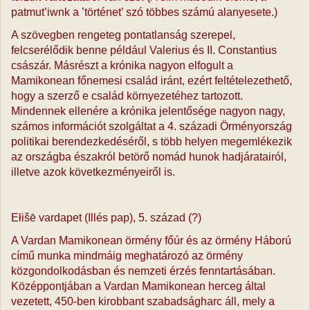
patmut’iwnk a ’történet’ szó többes számú alanyesete.)
A szövegben rengeteg pontatlanság szerepel,
felcserélődik benne például Valerius és II. Constantius
császár. Másrészt a krónika nagyon elfogult a
Mamikonean főnemesi család iránt, ezért feltételezethető,
hogy a szerző e család környezetéhez tartozott.
Mindennek ellenére a krónika jelentősége nagyon nagy,
számos információt szolgáltat a 4. századi Örményország
politikai berendezkedéséről, s több helyen megemlékezik
az országba északról betörő nomád hunok hadjáratairól,
illetve azok következményeiről is.
Ełišē vardapet (Illés pap), 5. század (?)
A Vardan Mamikonean örmény főúr és az örmény Háború
című munka mindmáig meghatározó az örmény
közgondolkodásban és nemzeti érzés fenntartásában.
Középpontjában a Vardan Mamikonean herceg által
vezetett, 450-ben kirobbant szabadságharc áll, mely a