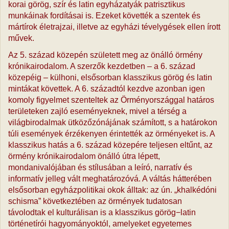
korai görög, szír és latin egyházatyák patrisztikus
munkáinak fordításai is. Ezeket követték a szentek és
mártírok életrajzai, illetve az egyházi tévelygések ellen írott
művek.
Az 5. század közepén született meg az önálló örmény
krónikairodalom. A szerzők kezdetben – a 6. század
közepéig – külhoni, elsősorban klasszikus görög és latin
mintákat követtek. A 6. századtól kezdve azonban igen
komoly figyelmet szenteltek az Örményországgal határos
területeken zajló eseményeknek, mivel a térség a
világbirodalmak ütközőzónájának számított, s a határokon
túli események érzékenyen érintették az örményeket is. A
klasszikus hatás a 6. század közepére teljesen eltűnt, az
örmény krónikairodalom önálló útra lépett,
mondanivalójában és stílusában a leíró, narratív és
informatív jelleg vált meghatározóvá. A váltás hátterében
elsősorban egyházpolitikai okok álltak: az ún. „khalkédóni
schisma” következtében az örmények tudatosan
távolodtak el kulturálisan is a klasszikus görög−latin
történetírói hagyományoktól, amelyeket egyetemes