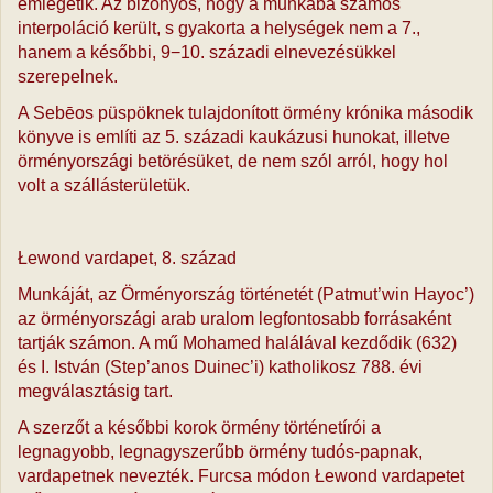
emlegetik. Az bizonyos, hogy a munkába számos
interpoláció került, s gyakorta a helységek nem a 7.,
hanem a későbbi, 9−10. századi elnevezésükkel
szerepelnek.
A Sebēos püspöknek tulajdonított örmény krónika második
könyve is említi az 5. századi kaukázusi hunokat, illetve
örményországi betörésüket, de nem szól arról, hogy hol
volt a szállásterületük.
Łewond vardapet, 8. század
Munkáját, az Örményország történetét (Patmut’win Hayoc’)
az örményországi arab uralom legfontosabb forrásaként
tartják számon. A mű Mohamed halálával kezdődik (632)
és I. István (Step’anos Duinec’i) katholikosz 788. évi
megválasztásig tart.
A szerzőt a későbbi korok örmény történetírói a
legnagyobb, legnagyszerűbb örmény tudós-papnak,
vardapetnek nevezték. Furcsa módon Łewond vardapetet