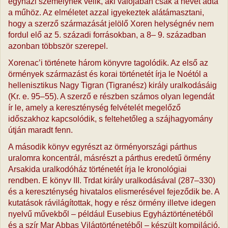
egyházi személynek vélik, aki valójában csak a nevét adta
a műhöz. Az elméletet azzal igyekeztek alátámasztani,
hogy a szerző származását jelölő Xoren helységnév nem
fordul elő az 5. századi forrásokban, a 8– 9. században
azonban többször szerepel.
Xorenac’i története három könyvre tagolódik. Az első az
örmények származást és korai történetét írja le Noétól a
hellenisztikus Nagy Tigran (Tigranész) király uralkodásáig
(Kr. e. 95–55). A szerző e részben számos olyan legendát
ír le, amely a kereszténység felvételét megelőző
időszakhoz kapcsolódik, s feltehetőleg a szájhagyomány
útján maradt fenn.
A második könyv egyrészt az örményországi párthus
uralomra koncentrál, másrészt a párthus eredetű örmény
Arsakida uralkodóház történetét írja le kronológiai
rendben. E könyv III. Trdat király uralkodásával (287–330)
és a kereszténység hivatalos elismerésével fejeződik be. A
kutatások rávilágítottak, hogy e rész örmény illetve idegen
nyelvű művekből – például Eusebius Egyháztörténetéből
és a szír Mar Abbas Világtörténetéből – készült kompiláció.