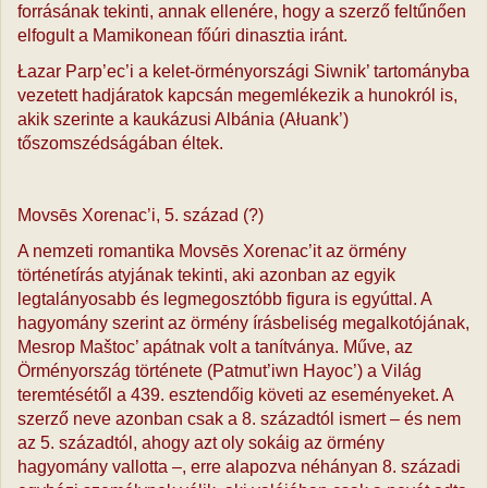
forrásának tekinti, annak ellenére, hogy a szerző feltűnően
elfogult a Mamikonean főúri dinasztia iránt.
Łazar Parp’ec’i a kelet-örményországi Siwnik’ tartományba
vezetett hadjáratok kapcsán megemlékezik a hunokról is,
akik szerinte a kaukázusi Albánia (Ałuank’)
tőszomszédságában éltek.
Movsēs Xorenac’i, 5. század (?)
A nemzeti romantika Movsēs Xorenac’it az örmény
történetírás atyjának tekinti, aki azonban az egyik
legtalányosabb és legmegosztóbb figura is egyúttal. A
hagyomány szerint az örmény írásbeliség megalkotójának,
Mesrop Maštoc’ apátnak volt a tanítványa. Műve, az
Örményország története (Patmut’iwn Hayoc’) a Világ
teremtésétől a 439. esztendőig követi az eseményeket. A
szerző neve azonban csak a 8. századtól ismert – és nem
az 5. századtól, ahogy azt oly sokáig az örmény
hagyomány vallotta –, erre alapozva néhányan 8. századi