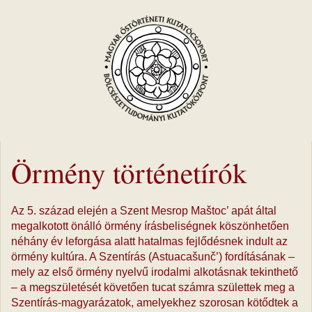
Örmény történetírók
Az 5. század elején a Szent Mesrop Maštoc’ apát által
megalkotott önálló örmény írásbeliségnek köszönhetően
néhány év leforgása alatt hatalmas fejlődésnek indult az
örmény kultúra. A Szentírás (Astuacašunč’) fordításának –
mely az első örmény nyelvű irodalmi alkotásnak tekinthető
– a megszületését követően tucat számra születtek meg a
Szentírás-magyarázatok, amelyekhez szorosan kötődtek a