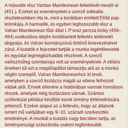
A második rész Vardan Mamikonean felkelését meséli el
(451.). Ezeket az eseményeket a szerző sokkalta
részletesebben írta le, mint a korábban említett Ełišē pap
krónikája. A harmadik, és egyben leghosszabb rész a
Vahan Mamikonean főúr által I. P’eroz perzsa király (459–
484) uralkodása idején kirobbantott felkelés történetét
tárgyalja, és Vahan kormányzóvá történő kinevezésével
zárul. A kutatók e fejezetet tartják a munka legértékesebb
és egyúttal legmegbízhatóbb részének. A szerző
valószínűleg szemtanúja volt az eseményeknek. A stiláris
érveken túl ezt a megállapítást támasztja alá az a munka
végén szereplő, Vahan Mamikoneanhoz írt levél,
amelyben a szerző tisztázza magát az ellene felhozott
vádak alól. Ennek ellenére a históriában vannak homályos
részek, amelyek még tisztázásra várnak. Számos
szófordulat például későbbi korok örmény történetírására
jellemző. Ezekre alapul az a feltevés, hogy az általunk
ismert mű valójában egy 9−10. századi szerkesztés
eredménye. A munkát a kutatás nagy becsben tartja, az
örményországi szászánida uralom legfontosabb