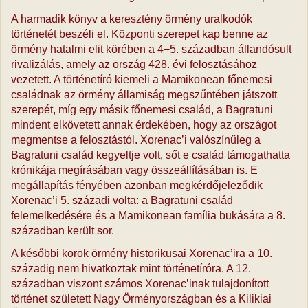
A harmadik könyv a keresztény örmény uralkodók
történetét beszéli el. Központi szerepet kap benne az
örmény hatalmi elit körében a 4−5. században állandósult
rivalizálás, amely az ország 428. évi felosztásához
vezetett. A történetíró kiemeli a Mamikonean főnemesi
családnak az örmény államiság megszűntében játszott
szerepét, míg egy másik főnemesi család, a Bagratuni
mindent elkövetett annak érdekében, hogy az országot
megmentse a felosztástól. Xorenac’i valószínűleg a
Bagratuni család kegyeltje volt, sőt e család támogathatta
krónikája megírásában vagy összeállításában is. E
megállapítás fényében azonban megkérdőjeleződik
Xorenac’i 5. századi volta: a Bagratuni család
felemelkedésére és a Mamikonean família bukására a 8.
században került sor.
A későbbi korok örmény historikusai Xorenac’ira a 10.
századig nem hivatkoztak mint történetíróra. A 12.
században viszont számos Xorenac’inak tulajdonított
történet született Nagy Örményországban és a Kilikiai