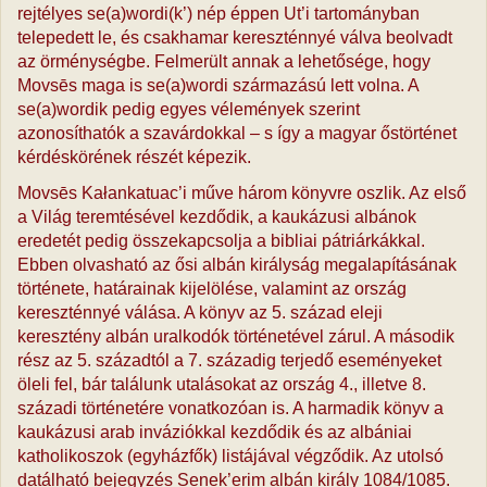
rejtélyes se(a)wordi(k’) nép éppen Ut’i tartományban
telepedett le, és csakhamar kereszténnyé válva beolvadt
az örménységbe. Felmerült annak a lehetősége, hogy
Movsēs maga is se(a)wordi származású lett volna. A
se(a)wordik pedig egyes vélemények szerint
azonosíthatók a szavárdokkal – s így a magyar őstörténet
kérdéskörének részét képezik.
Movsēs Kałankatuac’i műve három könyvre oszlik. Az első
a Világ teremtésével kezdődik, a kaukázusi albánok
eredetét pedig összekapcsolja a bibliai pátriárkákkal.
Ebben olvasható az ősi albán királyság megalapításának
története, határainak kijelölése, valamint az ország
kereszténnyé válása. A könyv az 5. század eleji
keresztény albán uralkodók történetével zárul. A második
rész az 5. századtól a 7. századig terjedő eseményeket
öleli fel, bár találunk utalásokat az ország 4., illetve 8.
századi történetére vonatkozóan is. A harmadik könyv a
kaukázusi arab inváziókkal kezdődik és az albániai
katholikoszok (egyházfők) listájával végződik. Az utolsó
datálható bejegyzés Senek’erim albán király 1084/1085.