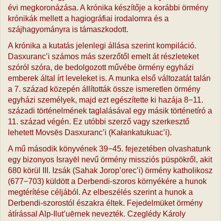
évi megkoronázása. A krónika készítője a korábbi örmény
krónikák mellett a hagiográfiai irodalomra és a
szájhagyományra is támaszkodott.
A krónika a kutatás jelenlegi állása szerint kompiláció.
Dasxuranc’i számos más szerzőtől emelt át részleteket
szóról szóra, de bedolgozott művébe örmény egyházi
emberek által írt leveleket is. A munka első változatát talán
a 7. század közepén állították össze ismeretlen örmény
egyházi személyek, majd ezt egészítette ki hazája 8−11.
századi történelmének taglalásával egy másik történetíró a
11. század végén. Ez utóbbi szerző vagy szerkesztő
lehetett Movsēs Dasxuranc’i (Kałankatukuac’i).
A mű második könyvének 39−45. fejezetében olvashatunk
egy bizonyos Israyēl nevű örmény missziós püspökről, akit
680 körül III. Izsák (Sahak Jorop’orec’i) örmény katholikosz
(677−703) küldött a Derbendi-szoros környékére a hunok
megtérítése céljából. Az elbeszélés szerint a hunok a
Derbendi-szorostól északra éltek. Fejedelmüket örmény
átírással Alp-Ilut’uērnek nevezték. Czeglédy Károly