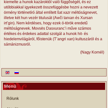
kiemelte a hunok kazároktól való függőségét, és ez
utóbbiakkal igyekezett összefüggésbe hozni a nevezett
örmény történetíró által említett šat xazr méltóságnevet,
illetve két hun vezér titulusát (Awči tarxan és Xursan
irt’gin). Nem kérdéses, hogy ezek ó-török eredetű
méltóságnevek. Movsēs Dasxuranc’i műve számos
értékes és érdekes adattal szolgál a hunok hit- és
hiedelemvilágáról, főistenük (T’angri xan) kultuszáról és a
sámánizmusról.
(Nagy Kornél)
Menü
Rólunk