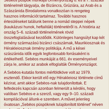
Sebēos püspök munkája Örményország 6. és a 7. századi
történelmét tárgyalja, de Bizáncra, Grúziára, az Arab és a
Szászánida Birodalomra vonatkozóan is rengeteg
hasznos információt tartalmaz. További hasznos
értesüléseket találunk benne a nomád steppei népek
(kaukázusi hunok, heftaliták) történetéről is. A história az
ország 5–6. századi történelmének rövid
összefoglalásával kezdődik. Különleges hangsúlyt kap két
örmény származású bizánci császárnak, Maurikiosznak és
Hérakleiosznak örmény politikája. A mű a kései
szászánida idők egyik legfontosabb forrásaként is
értékelhető. Sebēos munkáját a 661. év eseményeivel
zárja le, amikor az arabok elfoglalták Örményországot.
A Sebēos-kutatás fontos mérföldköve volt az 1979.
esztendő. Ekkor került elő egy Hérakleiosz története című
kézirat, amit akkor Sebēos-nak tulajdonítottak. E
felfedezés kapcsán azonban felmerült a kérdés, hogy
valóban Sebēos-e a szerző, vagy egy 9–10. századi
kompilációval állunk-e szemben. A művet jelenleg
óvatosan „Sebēos püspöknek tulajdonított történet” néven