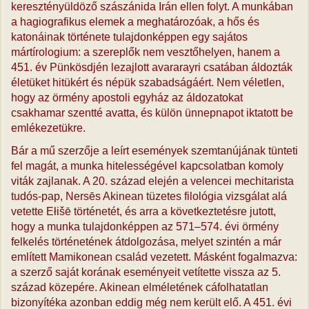
keresztényüldöző szászánida Irán ellen folyt. A munkában
a hagiografikus elemek a meghatározóak, a hős és
katonáinak története tulajdonképpen egy sajátos
mártírologium: a szereplők nem vesztőhelyen, hanem a
451. év Pünkösdjén lezajlott avararayri csatában áldozták
életüket hitükért és népük szabadságáért. Nem véletlen,
hogy az örmény apostoli egyház az áldozatokat
csakhamar szentté avatta, és külön ünnepnapot iktatott be
emlékezetükre.
Bár a mű szerzője a leírt események szemtanújának tünteti
fel magát, a munka hitelességével kapcsolatban komoly
viták zajlanak. A 20. század elején a velencei mechitarista
tudós-pap, Nersēs Akinean tüzetes filológia vizsgálat alá
vetette Ełišē történetét, és arra a következtetésre jutott,
hogy a munka tulajdonképpen az 571–574. évi örmény
felkelés történetének átdolgozása, melyet szintén a már
említett Mamikonean család vezetett. Másként fogalmazva:
a szerző saját korának eseményeit vetítette vissza az 5.
század közepére. Akinean elméletének cáfolhatatlan
bizonyítéka azonban eddig még nem került elő. A 451. évi