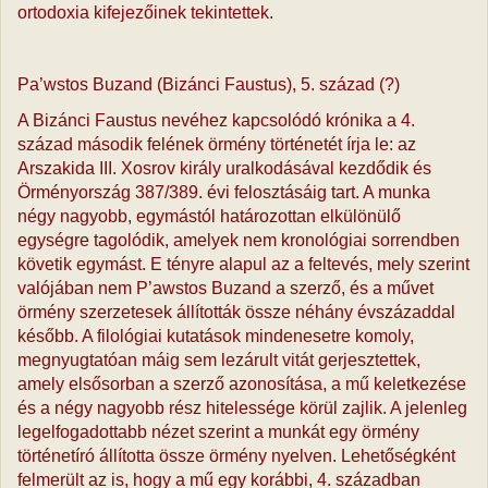
ortodoxia kifejezőinek tekintettek.
Pa’wstos Buzand (Bizánci Faustus), 5. század (?)
A Bizánci Faustus nevéhez kapcsolódó krónika a 4.
század második felének örmény történetét írja le: az
Arszakida III. Xosrov király uralkodásával kezdődik és
Örményország 387/389. évi felosztásáig tart. A munka
négy nagyobb, egymástól határozottan elkülönülő
egységre tagolódik, amelyek nem kronológiai sorrendben
követik egymást. E tényre alapul az a feltevés, mely szerint
valójában nem P’awstos Buzand a szerző, és a művet
örmény szerzetesek állították össze néhány évszázaddal
később. A filológiai kutatások mindenesetre komoly,
megnyugtatóan máig sem lezárult vitát gerjesztettek,
amely elsősorban a szerző azonosítása, a mű keletkezése
és a négy nagyobb rész hitelessége körül zajlik. A jelenleg
legelfogadottabb nézet szerint a munkát egy örmény
történetíró állította össze örmény nyelven. Lehetőségként
felmerült az is, hogy a mű egy korábbi, 4. században