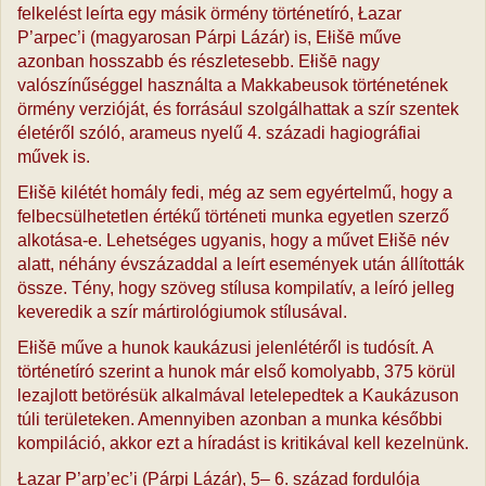
felkelést leírta egy másik örmény történetíró, Łazar
P’arpec’i (magyarosan Párpi Lázár) is, Ełišē műve
azonban hosszabb és részletesebb. Ełišē nagy
valószínűséggel használta a Makkabeusok történetének
örmény verzióját, és forrásául szolgálhattak a szír szentek
életéről szóló, arameus nyelű 4. századi hagiográfiai
művek is.
Ełišē kilétét homály fedi, még az sem egyértelmű, hogy a
felbecsülhetetlen értékű történeti munka egyetlen szerző
alkotása-e. Lehetséges ugyanis, hogy a művet Ełišē név
alatt, néhány évszázaddal a leírt események után állították
össze. Tény, hogy szöveg stílusa kompilatív, a leíró jelleg
keveredik a szír mártirológiumok stílusával.
Ełišē műve a hunok kaukázusi jelenlétéről is tudósít. A
történetíró szerint a hunok már első komolyabb, 375 körül
lezajlott betörésük alkalmával letelepedtek a Kaukázuson
túli területeken. Amennyiben azonban a munka későbbi
kompiláció, akkor ezt a híradást is kritikával kell kezelnünk.
Łazar P’arp’ec’i (Párpi Lázár), 5– 6. század fordulója