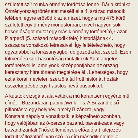
született szír munka örmény fordítása lenne. Bár a krónika
Örményország történetét meséli el a 4. század második
felében, egyre erősödik az a nézet, hogy a mű 475 körül
született egy örmény monostorban, mivel nagyon sok
hasonlóságot mutat egy másik örmény történetíró, Łazar
P’arpec’i (5. század második fele) históriájának 4.
századra vonatkozó leírásaival. Így feltételezhető, hogy
ugyanabból a forrásanyagból dolgozott a két szerző. Ezen
túlmenően sok hasonlóság mutatkozik Agat’angełos
történetével is, amelynek középpontjában az ország
keresztény hitre történő megtérése áll. Lehetséges, hogy
ezt a korai, névtelen szerző által írott históriát hozták
összefüggésbe egy Faustos nevű püspökkel.
A kutatók vizsgálat alá vették a mű korántsem egyértelmű
címét – Buzandaran patmut’iwnk – is. A Buzand első
pillantásra egy helynév, amely Bizáncra, vagy
Konstantinápolyra vonatkozik, elképzelhető azonban,
hogy valójában az ó-perzsa bazand, bavant-zada vagy
bavand-zantali (’hősköltemények előadója’) kifejezés
torzult változatáról van szó. (A cím második eleme, a