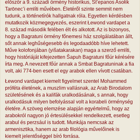
először a 9. századi örmény historikus, St’epanos Asołik
Tarōnec’i említi művében. Életéről szinte semmit nem
tudunk, a történetírók hallgatnak róla. Egyetlen kérdésben
mutatkozik közmegegyezés, eszerint Łewond vardapet a
8. század második felében élt és alkotott. Az is bizonyos,
hogy a Bagratuni örmény főnemesi ház szolgálatában állt,
sőt annak leghűségesebb és legodaadóbb híve lehetett.
Műve kolofonjában (yišatakarakan) maga a szerző említi,
hogy históriáját kifejezetten Šapuh Bagratuni főúr kérésére
írta meg. A nevezett főúr annak a Smbat Bagratuninak a fia
volt, aki 774-ben esett el egy arabok ellen vívott csatában.
Łewond vardapet kiemelt figyelmet szentel Mohammed
próféta életének, a muszlim vallásnak, az Arab Birodalom
születésének és a kalifák uralkodásának, s annak, hogy
uralkodásuk milyen befolyással volt a korabeli örménység
életére. A szöveg elemzése alapján egyértelmű, hogy az
arabokról nagyon jó értesülésekkel rendelkezett, esetleg
arabul és perzsául is tudott. Munkája nemcsak az
armenisztika, hanem az arab filológia művelőinek is
kiemelt jelentőséggel bíró forrása.