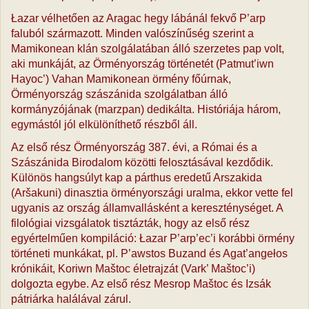
Łazar vélhetően az Aragac hegy lábánál fekvő P’arp
faluból származott. Minden valószínűség szerint a
Mamikonean klán szolgálatában álló szerzetes pap volt,
aki munkáját, az Örményország történetét (Patmut’iwn
Hayoc’) Vahan Mamikonean örmény főúrnak,
Örményország szászánida szolgálatban álló
kormányzójának (marzpan) dedikálta. Históriája három,
egymástól jól elkülöníthető részből áll.
Az első rész Örményország 387. évi, a Római és a
Szászánida Birodalom közötti felosztásával kezdődik.
Különös hangsúlyt kap a párthus eredetű Arszakida
(Aršakuni) dinasztia örményországi uralma, ekkor vette fel
ugyanis az ország államvallásként a kereszténységet. A
filológiai vizsgálatok tisztázták, hogy az első rész
egyértelműen kompiláció: Łazar P’arp’ec’i korábbi örmény
történeti munkákat, pl. P’awstos Buzand és Agat’angełos
krónikáit, Koriwn Maštoc életrajzát (Vark’ Maštoc’i)
dolgozta egybe. Az első rész Mesrop Maštoc és Izsák
pátriárka halálával zárul.