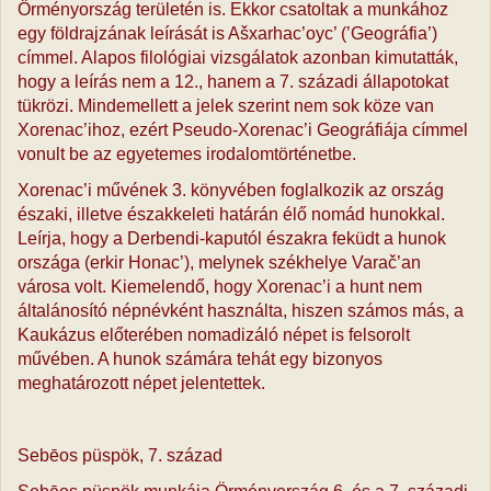
Örményország területén is. Ekkor csatoltak a munkához
egy földrajzának leírását is Ašxarhac’oyc’ (’Geográfia’)
címmel. Alapos filológiai vizsgálatok azonban kimutatták,
hogy a leírás nem a 12., hanem a 7. századi állapotokat
tükrözi. Mindemellett a jelek szerint nem sok köze van
Xorenac’ihoz, ezért Pseudo-Xorenac’i Geográfiája címmel
vonult be az egyetemes irodalomtörténetbe.
Xorenac’i művének 3. könyvében foglalkozik az ország
északi, illetve északkeleti határán élő nomád hunokkal.
Leírja, hogy a Derbendi-kaputól északra feküdt a hunok
országa (erkir Honac’), melynek székhelye Varač’an
városa volt. Kiemelendő, hogy Xorenac’i a hunt nem
általánosító népnévként használta, hiszen számos más, a
Kaukázus előterében nomadizáló népet is felsorolt
művében. A hunok számára tehát egy bizonyos
meghatározott népet jelentettek.
Sebēos püspök, 7. század