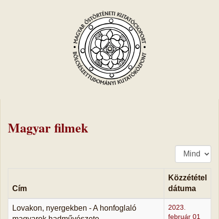
Magyar filmek
Tételek
#
Közzététel
Cím
dátuma
Lovakon, nyergekben - A honfoglaló
2023.
február 01
magyarok hadművészete