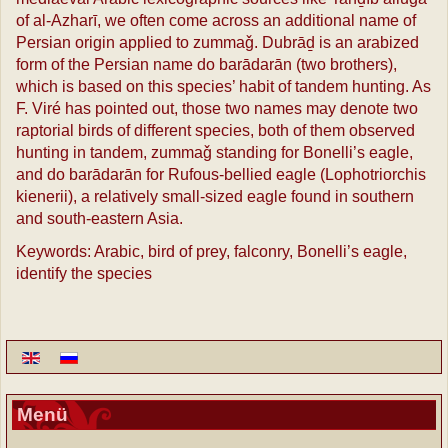
of al-Azharī, we often come across an additional name of
Persian origin applied to zummaǧ. Dubrāḏ is an arabized
form of the Persian name do barādarān (two brothers),
which is based on this species’ habit of tandem hunting. As
F. Viré has pointed out, those two names may denote two
raptorial birds of different species, both of them observed
hunting in tandem, zummaǧ standing for Bonelli’s eagle,
and do barādarān for Rufous-bellied eagle (Lophotriorchis
kienerii), a relatively small-sized eagle found in southern
and south-eastern Asia.
Keywords: Arabic, bird of prey, falconry, Bonelli’s eagle,
identify the species
Menü