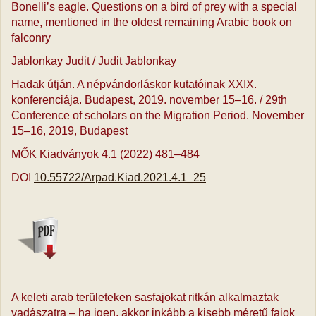
Bonelli’s eagle. Questions on a bird of prey with a special
name, mentioned in the oldest remaining Arabic book on
falconry
Jablonkay Judit / Judit Jablonkay
Hadak útján. A népvándorláskor kutatóinak XXIX.
konferenciája. Budapest, 2019. november 15–16. / 29th
Conference of scholars on the Migration Period. November
15–16, 2019, Budapest
MŐK Kiadványok 4.1 (2022) 481–484
DOI
10.55722/Arpad.Kiad.2021.4.1_25
A keleti arab területeken sasfajokat ritkán alkalmaztak
vadászatra – ha igen, akkor inkább a ki­sebb méretű fajok