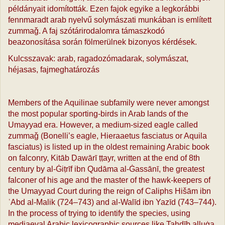
példányait idomították. Ezen fajok egyike a legkorábbi
fennmaradt arab nyelvű solymá­szati munkában is említett
zummaǧ. A faj szótárirodalomra támaszkodó
beazonosítása során fölmerülnek bizonyos kérdések.
Kulcsszavak: arab, ragadozómadarak, solymászat,
héjasas, fajmeghatározás
Members of the Aquilinae subfamily were never amongst
the most popular sporting-birds in Arab lands of the
Umayyad era. However, a medium-sized eagle called
zummaǧ (Bonelli’s eagle, Hieraaetus fasciatus or Aquila
fasciatus) is listed up in the oldest remaining Arabic book
on falconry, Kitāb Ḍawārī ṭ­ṭayr, written at the end of 8th
century by al-Ġiṭrīf ibn Qudāma al-Ġassānī, the greatest
falconer of his age and the master of the hawk-keepers of
the Umayyad Court during the reign of Caliphs Hišām ibn
ʿAbd al-Malik (724‒743) and al-Walīd ibn Yazīd (743‒744).
In the process of trying to identify the species, using
mediaeval Arabic lexicographic sources like Tahḏīb al­luġa