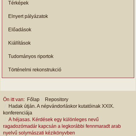
Térképek
Elnyert pályázatok
Előadások
Kiállítások
Tudományos riportok
Történelmi rekonstrukció
Ön itt van:
Főlap
Repository
Hadak útján. A népvándorláskor kutatóinak XXIX.
konferenciája
A héjasas. Kérdések egy különleges nevű
ragadozómadár kapcsán a legkorábbi fennmaradt arab
nyelvű solymászati kézikönyvben