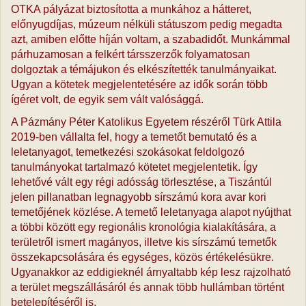
OTKA pályázat biztosította a munkához a hátteret,
előnyugdíjas, múzeum nélküli státuszom pedig megadta
azt, amiben előtte híján voltam, a szabadidőt. Munkámmal
párhuzamosan a felkért társszerzők folyamatosan
dolgoztak a témájukon és elkészítették tanulmányaikat.
Ugyan a kötetek megjelentetésére az idők során több
ígéret volt, de egyik sem vált valósággá.
A Pázmány Péter Katolikus Egyetem részéről Türk Attila
2019-ben vállalta fel, hogy a temetőt bemutató és a
leletanyagot, temetkezési szokásokat feldolgozó
tanulmányokat tartalmazó kötetet megjelentetik. Így
lehetővé vált egy régi adósság törlesztése, a Tiszántúl
jelen pillanatban legnagyobb sírszámú kora avar kori
temetőjének közlése. A temető leletanyaga alapot nyújthat
a többi között egy regionális kronológia kialakítására, a
területről ismert magányos, illetve kis sírszámú temetők
összekapcsolására és egységes, közös értékelésükre.
Ugyanakkor az eddigieknél árnyaltabb kép lesz rajzolható
a terület megszállásáról és annak több hullámban történt
betelepítéséről is.