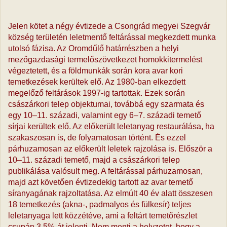
Jelen kötet a négy évtizede a Csongrád megyei Szegvár
község területén leletmentő feltárással megkezdett munka
utolsó fázisa. Az Oromdűlő határrészben a helyi
mezőgazdasági termelőszövetkezet homokkitermelést
végeztetett, és a földmunkák során kora avar kori
temetkezések kerültek elő. Az 1980-ban elkezdett
megelőző feltárások 1997-ig tartottak. Ezek során
császárkori telep objektumai, továbbá egy szarmata és
egy 10–11. századi, valamint egy 6–7. századi temető
sírjai kerültek elő. Az előkerült leletanyag restaurálása, ha
szakaszosan is, de folyamatosan történt. És ezzel
párhuzamosan az előkerült leletek rajzolása is. Először a
10–11. századi temető, majd a császárkori telep
publikálása valósult meg. A feltárással párhuzamosan,
majd azt követően évtizedekig tartott az avar temető
síranyagának rajzoltatása. Az elmúlt 40 év alatt összesen
18 temetkezés (akna-, padmalyos és fülkesír) teljes
leletanyaga lett közzétéve, ami a feltárt temetőrészlet
csupán 3,5%-át jelenti. Nem menti a helyzetet, hogy a