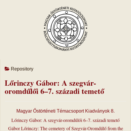
Repository
Lőrinczy Gábor: A szegvár-
oromdűlői 6–7. századi temető
Magyar Őstörténeti Témacsoport Kiadványok 8.
Lőrinczy Gábor: A szegvár-oromdűlői 6–7. századi temető
Gábor Lőrinczy: The cemetery of Szegvár-Oromdűlő from the