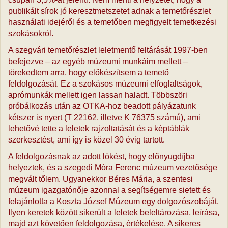
publikált sírok jó keresztmetszetet adnak a temetőrészlet
használati idejéről és a temetőben megfigyelt temetkezési
szokásokról.
A szegvári temetőrészlet leletmentő feltárását 1997-ben
befejezve – az egyéb múzeumi munkáim mellett –
törekedtem arra, hogy előkészítsem a temető
feldolgozását. Ez a szokásos múzeumi elfoglaltságok,
aprómunkák mellett igen lassan haladt. Többszöri
próbálkozás után az OTKA-hoz beadott pályázatunk
kétszer is nyert (T 22162, illetve K 76375 számú), ami
lehetővé tette a leletek rajzoltatását és a képtáblák
szerkesztést, ami így is közel 30 évig tartott.
A feldolgozásnak az adott lökést, hogy előnyugdíjba
helyeztek, és a szegedi Móra Ferenc múzeum vezetősége
megvált tőlem. Ugyanekkor Béres Mária, a szentesi
múzeum igazgatónője azonnal a segítségemre sietett és
felajánlotta a Koszta József Múzeum egy dolgozószobáját.
Ilyen keretek között sikerült a leletek beleltározása, leírása,
majd azt követően feldolgozása, értékelése. A sikeres