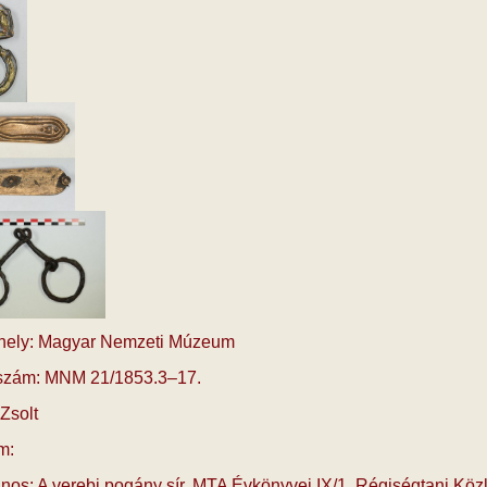
 hely: Magyar Nemzeti Múzeum
i szám: MNM 21/1853.3–17.
Zsolt
m:
nos: A verebi po­gány sír. MTA Év­köny­vei IX/1. Ré­gi­ség­ta­ni Köz