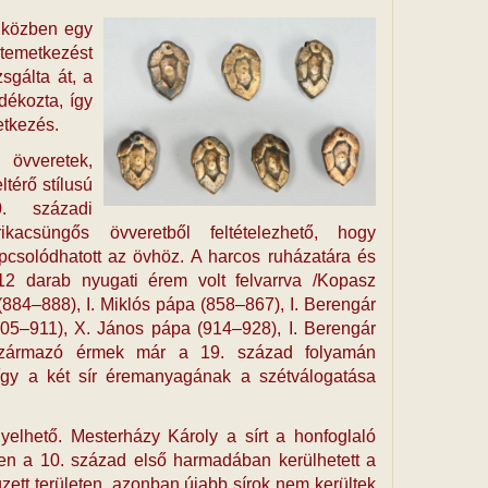
a közben egy
 temetkezést
sgálta át, a
ékozta, így
etkezés.
 övveretek,
ltérő stílusú
. századi
ikacsüngős övveretből feltételezhető, hogy
pcsolódhatott az övhöz. A harcos ruházatára és
 12 darab nyugati érem volt felvarrva /Kopasz
(884–888), I. Miklós pápa (858–867), I. Berengár
(905–911), X. János pápa (914–928), I. Berengár
 származó érmek már a 19. század folyamán
így a két sír éremanyagának a szétválogatása
elhető. Mesterházy Károly a sírt a honfoglaló
en a 10. század első harmadában kerülhetett a
zett területen, azonban újabb sírok nem kerültek