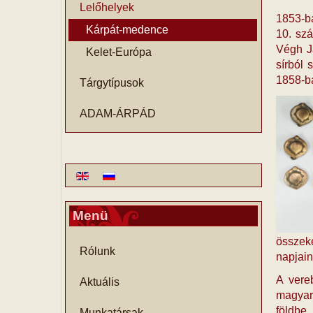
Lelőhelyek
1853-b
Kárpát-medence
10. szá
Végh J
Kelet-Európa
sírból
1858-ba
Tárgytípusok
ADAM-ÁRPÁD
Menü
összek
Rólunk
napjain
A vere
Aktuális
magyar
földbe.
Munkatársak