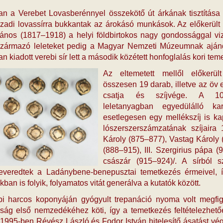
an a Verebet Lovasberénnyel összekötő út árkának tisztítás
zadi lovassírra bukkantak az árokásó munkások. Az előkerült
ános (1817–1918) a helyi földbirtokos nagy gondossággal viz
 származó leleteket pedig a Magyar Nemzeti Múzeumnak ajánd
n kiadott verebi sír lett a második közétett honfoglalás kori tem
Az eltemetett mellől előkerült
összesen 19 darab, illetve az öv e
csatja és szíjvége. A 10
leletanyagban egyedülálló kar
esetlegesen egy mellékszíj is ka
lószerszerszámzatának szíjaira
Károly (875–877), Vastag Károly 
(888–915), III. Szergirius pápa 
császár (915–924)/. A sírból
everedtek a Ladánybene-benepusztai temetkezés érmeivel, 
kban is folyik, folyamatos vitát generálva a kutatók között.
bi harcos koponyáján gyógyult trepanáció nyoma volt megfigy
ság első nemzedékéhez köti, így a temetkezés feltételezhető
 1995-ben Révész László és Fodor István hitelesítő ásatást vég