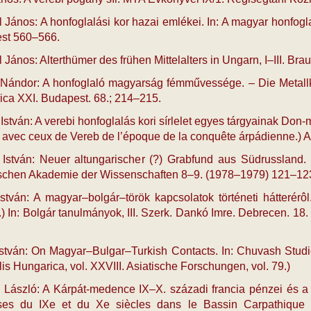
ános: A hon­fog­la­lá­si kor ha­zai em­lé­kei. In: A ma­gyar hon­fog­l
st 560–566.
János: Alterthümer des frühen Mittelalters in Ungarn, I–III. Brau
 Nándor: A hon­fog­la­ló ma­gyar­ság fém­műves­sé­ge. – Die Me
ca XXI. Budapest. 68.; 214–215.
István: A verebi honfoglalás kori sír­le­let egyes tár­gya­i­nak Don
avec ceux de Vereb de l’époque de la conquête árpádienne.) 
 István: Neuer altungarischer (?) Grabfund aus Südrussland. 
schen Akademie der Wissenschaften 8–9. (1978–1979) 121–123
tván: A ma­gyar–bol­gár–tö­rök kap­cso­la­tok tör­té­ne­ti hát­te­r
.) In: Bol­gár ta­nul­má­nyok, III. Szerk. Dankó Im­re. Deb­re­cen. 1
stván: On Ma­gyar–Bulgar–Turkish Contacts. In: Chuvash Studies
lis Hungarica, vol. XXVIII. Asiatische Forschungen, vol. 79.)
ászló: A Kár­pát-me­den­ce IX–X. szá­za­di fran­cia pén­zei és a ki
ses du IXe et du Xe siècles dans le Bassin Carpathique et l