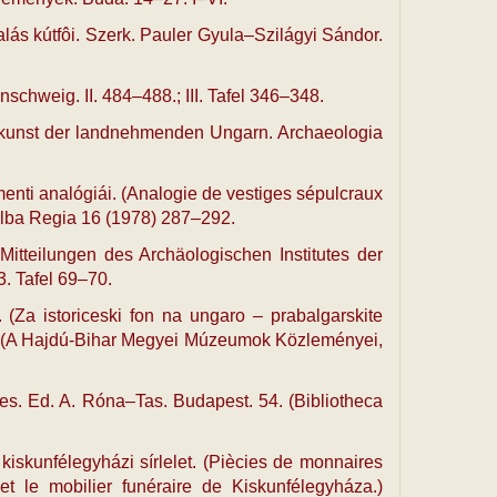
a­lás kút­fôi. Szerk. Pauler Gyu­la–Szil­ágyi Sán­dor.
nschweig. II. 484–488.; III. Tafel 346–348.
tallkunst der landnehmenden Ungarn. Archaeologia
-men­ti ana­ló­gi­ái. (Analogie de vestiges sépulcraux
Alba Regia 16 (1978) 287–292.
Mitteilungen des Archäologischen Institutes der
. Tafel 69–70.
é­rôl. (Za istoriceski fon na ungaro – prabalgarskite
8. (A Haj­dú-Bihar Me­gyei Mú­ze­u­mok Köz­le­mé­nyei,
. Ed. A. Ró­na–Tas. Bu­da­pest. 54. (Bibliotheca
s­kun­fé­legy­há­zi sír­le­let. (Piècies de monnaires
e mobilier funéraire de Kis­kun­fé­legy­há­za.)