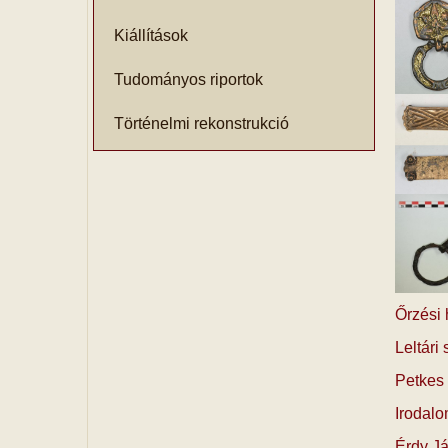
Kiállítások
Tudományos riportok
Történelmi rekonstrukció
Őrzési
Leltár
Petkes 
Irodalo
Érdy Já­