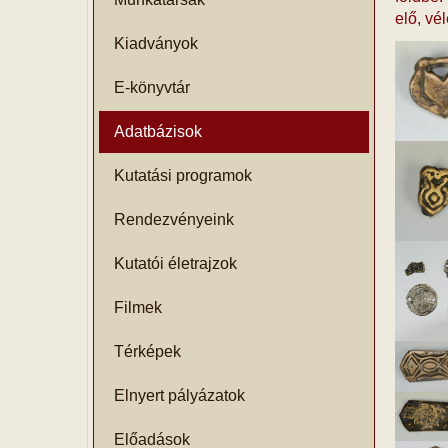
elő, vé
Kiadványok
E-könyvtár
Adatbázisok
Kutatási programok
Rendezvényeink
Kutatói életrajzok
Filmek
Térképek
Elnyert pályázatok
Előadások