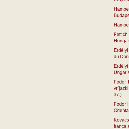
Hampel J
Budape
Hampel 
Fettich
Hungari
Erdélyi 
du Don 
Erdélyi
Ungari
Fodor Is
vr’jazki
37.)
Fodor I
Orienta
Kovács L
françai