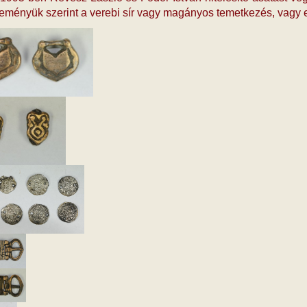
leményük szerint a verebi sír vagy magányos temetkezés, vagy e