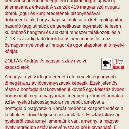
ben Wiesbadenban megjelent nagymonográfiájával új
állomásához érkezett. A szerzők 419 magyar szó nyugati
ótörök (ogur és kun) eredetének bizonyításával
dokumentálják, hogy a kapcsolatok során két, tipológiailag
hasonló (agglutináló), de genetikusan egymástól teljesen
különböző hangtani és alaktani rendszer találkozott, és a
7–13. századig tartó török hatás nem módosította az
ősmagyar nyelvnek a finnugor és ugor alapokon álló nyelvi
kódját.
ZOLTÁN András: A magyar–szláv nyelvi
kapcsolatok
A magyar nyelv idegen eredetű elemeinek legnagyobb
tömegét a szláv jövevényszavak képezik. Ezek jelentős
része a honfoglalást közvetlenül követő egy-kétszáz évben
honosodott meg a magyarban, mégpedig zömmel annak a
szláv nyelvű lakosságnak a nyelvéből, amelyet a
honfoglaló magyarok a Kárpát-medence központi vidékein
találtak és idővel teljesen asszimiláltak. E szláv lakosság
nyelvéről csak annyi ismeretünk van, amennyi a magyar
nyelv legrégibb szláv jövevényszavaiból kiolvasható. E