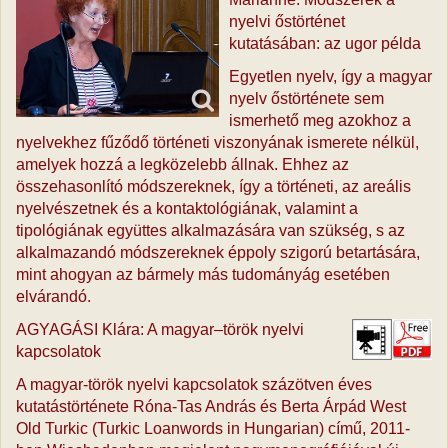
nyelvi őstörténet
kutatásában: az ugor példa
Egyetlen nyelv, így a magyar
nyelv őstörténete sem
ismerhető meg azokhoz a
nyelvekhez fűződő történeti viszonyának ismerete nélkül,
amelyek hozzá a legközelebb állnak. Ehhez az
összehasonlító módszereknek, így a történeti, az areális
nyelvészetnek és a kontaktológiának, valamint a
tipológiának együttes alkalmazására van szükség, s az
alkalmazandó módszereknek éppoly szigorú betartására,
mint ahogyan az bármely más tudományág esetében
elvárandó.
AGYAGÁSI Klára: A magyar–török nyelvi
kapcsolatok
A magyar-török nyelvi kapcsolatok százötven éves
kutatástörténete Róna-Tas András és Berta Árpád West
Old Turkic (Turkic Loanwords in Hungarian) című, 2011-