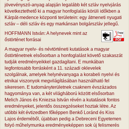
jövevényszó-anyag alapján legalább két szláv nyelvjárás
következtethető ki a magyar honfoglalás körüli időkben a
Kárpát-medence központi területein: egy átmeneti nyugati
szláv – déli szláv és egy markánsan bolgárszláv jellegű.
HOFFMANN István: A helynevek mint az
őstörténet forrásai
A magyar nyelv- és névtörténeti kutatások a magyar
őstörténetnek elsősorban a honfoglalást követő szakaszát
tudják eredményeikkel gazdagítani. E munkában
legfontosabb forrásként a 11. századi oklevelek
szolgálnak, amelyek helynévanyaga a korabeli nyelvi és
etnikai viszonyok megvilágításában használható fel
sikeresen. E tudományterületnek csaknem évszázados
hagyománya van, a két világháború között elsősorban
Melich János és Kniezsa István révén a kutatások fontos
eredményeket, jelentős összegzéseket hoztak létre. Az
utóbbi két évtizedben főképpen Benkő Loránd és Kiss
Lajos érdeméből, újabban pedig a Debreceni Egyetemen
folyó műhelymunka eredményeképpen sok új felismerés