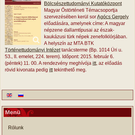
Bölcsészettudományi Kutatóközpont
Magyar Őstörténeti Témacsoportja
szervezésében kerül sor
Agócs Gergely
előadására, amelynek címe: A magyar
népzene dallamtípusai az észak-
kaukázusi türk népek zenefolklórjában.
A helyszín az MTA BTK
Történettudományi Intézet
tanácsterme (Bp. 1014 Úri u.
53., II. emelet, 224. terem). Időpont: 2015. február 6.
(péntek) 11. 00. A rendezvény meghívója
itt
, az előadás
rövid kivonata pedig
itt
tekinthető meg.
Menü
Rólunk