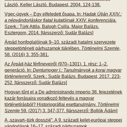
László, Keller László. Budapest, 2004. 124-138.
Vgec-ügyek – Egy elfeledett ősapa. In:
Hadak Útján XXIV.:
a népvándorláskor fiatal kutatóinak XXIV. konferenciája.
Szerk.: Türk Attila, Balogh Csilla, Major Balázs.
Esztergom, 2014. [társszerző: Sudár Balázs]
Árpád honfoglalóinak 9–10. századi hatalmi szervezete
steppetörténeti párhuzamok tükrében.
Történelmi Szemle
,
58. (2016) 3. 355-381.
Az Árpád-ház férfineveiről (970–1301). 1. rész: 1–2.
generáció. In:
Dentumoger I.: Tanulmányok a korai magyar
történelemről
. Szerk.: Sudár Balázs. Budapest, 2017. 223-
252. [társszerző: Sudár Balázs]
Hogyan tűnt el a De administrando imperio 38. fejezetének
kazár forrásaira vonatkozó feltevés a magyar
történetírásból? Historiográfiai esettanulmány.
Történelmi
Szemle
59. (2017) 3. 347-377. [társszerző: Bollók Ádám]
A „szavart–türk dosszié”. A 9. századi kelet-európai steppei
vándorlások 16–17. századi párhuzamok