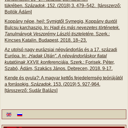
tükrében.
Századok
, 152. (2018) 3. 479–542. [társszerző:
Bollók Ádám]
Koppány népe, hej!: Symigtől Symegig, Koppány duxtól
Bulcsu karchaszig. In:
Hadi és más nevezetes történetek.
Tanulmányok Veszprémy László tiszteletére.
Szerk.:
Kincses Katalin. Budapest, 2018. 18–23.
Az utolsó nagy eurázsiai népvándorlás és a 17. századi
Európa. In: „
Hadak Útján”. A népvándorláskor fiatal
kutatóinak XXVII. konferenciája.
Szerk.: Forisek, Péter,
Szabó, Ádám, Szakács János. Debrecen, 2018. 9-17.
Kende és gyula?: A magyar kettős fejedelemség teóriájától
a forrásokig.
Századok
. 153. (2019) 5. 927-964.
[társszerző: Sudár Balázs]