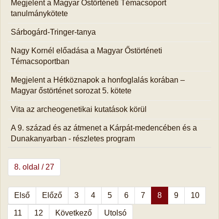
Megjelent a Magyar Őstörténeti Témacsoport
tanulmánykötete
Sárbogárd-Tringer-tanya
Nagy Kornél előadása a Magyar Őstörténeti
Témacsoportban
Megjelent a Hétköznapok a honfoglalás korában –
Magyar őstörténet sorozat 5. kötete
Vita az archeogenetikai kutatások körül
A 9. század és az átmenet a Kárpát-medencében és a
Dunakanyarban - részletes program
8. oldal / 27
Első
Előző
3
4
5
6
7
8
9
10
11
12
Következő
Utolsó