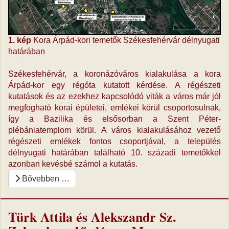
1. kép
Kora Árpád-kori temetők Székesfehérvár délnyugati
határában
Székesfehérvár, a koronázóváros kialakulása a kora
Árpád-kor egy régóta kutatott kérdése. A régészeti
kutatások és az ezekhez kapcsolódó viták a város már jól
megfogható korai épületei, emlékei körül csoportosulnak,
így a Bazilika és elsősorban a Szent Péter-
plébániatemplom körül. A város kialakulásához vezető
régészeti emlékek fontos csoportjával, a település
délnyugati határában található 10. századi temetőkkel
azonban kevésbé számol a kutatás.
Bővebben …
Türk Attila és Alekszandr Sz.