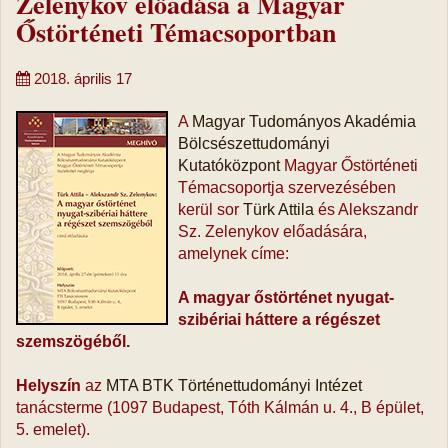
Zelenykov előadása a Magyar
Őstörténeti Témacsoportban
2018. április 17
A
Magyar Tudományos Akadémia
Bölcsészettudományi
Kutatóközpont
Magyar Őstörténeti
Témacsoportja szervezésében
kerül sor
Türk Attila
és Alekszandr
Sz. Zelenykov előadására,
amelynek címe:
A magyar őstörténet nyugat-
szibériai háttere a régészet
szemszögéből.
Helyszín
az
MTA BTK Történettudományi Intézet
tanácsterme (1097 Budapest, Tóth Kálmán u. 4., B épület,
5. emelet).