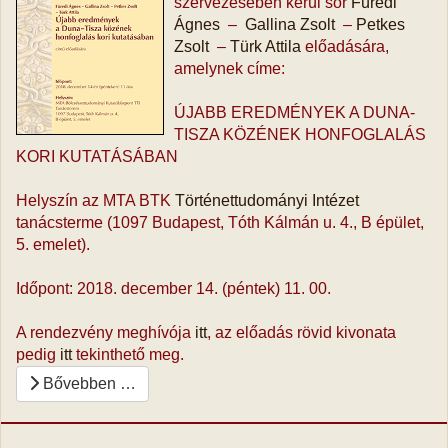
szervezésében kerül sor
Füredi
Ágnes
‒
Gallina Zsolt
‒
Petkes
Zsolt
‒
Türk Attila
előadására,
amelynek címe:
ÚJABB EREDMÉNYEK A DUNA-
TISZA KÖZÉNEK HONFOGLALÁS
KORI KUTATÁSÁBAN
Helyszín az MTA BTK
Történettudományi Intézet
tanácsterme (1097 Budapest, Tóth Kálmán u. 4., B épület,
5. emelet).
Időpont: 2018. december 14. (péntek) 11. 00.
A rendezvény meghívója
itt
, az előadás rövid kivonata
pedig
itt
tekinthető meg.
Bővebben …