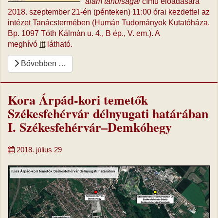
álam tanulságai
című előadására
2018. szeptember 21-én (pénteken) 11:00 órai kezdettel az
intézet Tanácstermében (Humán Tudományok Kutatóháza,
Bp. 1097 Tóth Kálmán u. 4., B ép., V. em.). A
meghívó
itt
látható.
Bővebben …
Kora Árpád-kori temetők
Székesfehérvár délnyugati határában
I. Székesfehérvár–Demkóhegy
2018. július 29