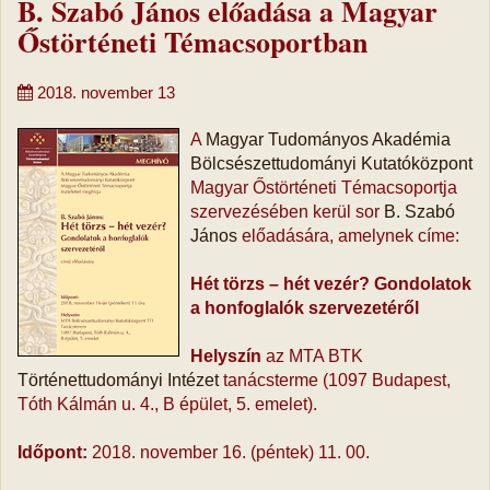
B. Szabó János előadása a Magyar
Őstörténeti Témacsoportban
2018. november 13
A
Magyar Tudományos Akadémia
Bölcsészettudományi Kutatóközpont
Magyar Őstörténeti Témacsoportja
szervezésében kerül sor
B. Szabó
János
előadására, amelynek címe:
Hét törzs – hét vezér? Gondolatok
a honfoglalók szervezetéről
Helyszín
az MTA BTK
Történettudományi Intézet
tanácsterme (1097 Budapest,
Tóth Kálmán u. 4., B épület, 5. emelet).
Időpont:
2018. november 16. (péntek) 11. 00.