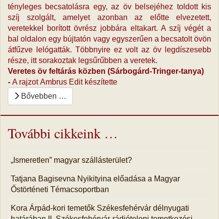
tényleges becsatolásra egy, az öv belsejéhez toldott kis
szíj szolgált, amelyet azonban az előtte elvezetett,
veretekkel borított övrész jobbára eltakart. A szíj végét a
bal oldalon egy bújtatón vagy egyszerűen a becsatolt övön
átfűzve lelógatták. Többnyire ez volt az öv legdíszesebb
része, itt sorakoztak legsűrűbben a veretek.
Veretes öv feltárás közben (Sárbogárd-Tringer-tanya)
-
A rajzot
Ambrus Edit készítette
Bővebben …
További cikkeink …
„Ismeretlen” magyar szállásterület?
Tatjana Bagisevna Nyikityina előadása a Magyar
Őstörténeti Témacsoportban
Kora Árpád-kori temetők Székesfehérvár délnyugati
határában II. Székesfehérvár-rádiótelepi temetkezési