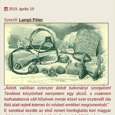
2019. április 19
Szerző:
Langó Péter
„Áldott, valóban ezerszer áldott tudományi szorgalom!
Tenéked köszönheti nemzetem egy dicső, s csaknem
halhatatlanná vált hősének immár közel ezer esztendő óta
föld alatt rejtett tetemei és mívbeli emlékei megismerését.”
E sorokkal kezdte az első ismert honfoglalás kori magyar