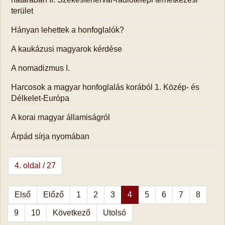
terület
Hányan lehettek a honfoglalók?
A kaukázusi magyarok kérdése
A nomadizmus I.
Harcosok a magyar honfoglalás korából 1. Közép- és
Délkelet-Európa
A korai magyar államiságról
Árpád sírja nyomában
4. oldal / 27
Első
Előző
1
2
3
4
5
6
7
8
9
10
Következő
Utolsó