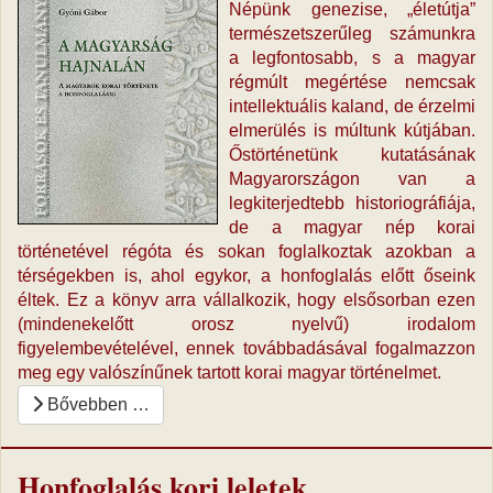
Népünk genezise, „életútja”
természetszerűleg számunkra
a legfontosabb, s a magyar
régmúlt megértése nemcsak
intellektuális kaland, de érzelmi
elmerülés is múltunk kútjában.
Őstörténetünk kutatásának
Magyarországon van a
legkiterjedtebb historiográfiája,
de a magyar nép korai
történetével régóta és sokan foglalkoztak azokban a
térségekben is, ahol egykor, a honfoglalás előtt őseink
éltek. Ez a könyv arra vállalkozik, hogy elsősorban ezen
(mindenekelőtt orosz nyelvű) irodalom
figyelembevételével, ennek továbbadásával fogalmazzon
meg egy valószínűnek tartott korai magyar történelmet.
Bővebben …
Honfoglalás kori leletek