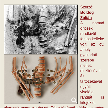
Szerző:
Boldog
Zoltán
A nomád
öltözék
rendkívül
fontos kelléke
volt az öv,
amely
gyakorlati
szerepe
mellett
díszítésével
és
tartozékaival
együtt
viselője
rangját is
kifejezte,
akárcsak maga a ruházat. Több történeti példa ismeretes