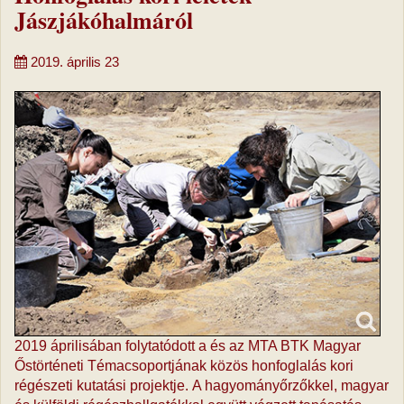
Jászjákóhalmáról
2019. április 23
2019 áprilisában folytatódott a és az MTA BTK Magyar
Őstörténeti Témacsoportjának közös honfoglalás kori
régészeti kutatási projektje. A hagyományőrzőkkel, magyar