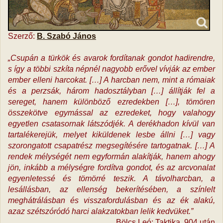
Szerző:
B. Szabó János
„Csupán a türkök és avarok fordítanak gondot hadirendre,
s így a többi szkíta népnél nagyobb erővel vívják az ember
ember elleni harcokat. […] A harcban nem, mint a rómaiak
és a perzsák, három hadosztályban […] állítják fel a
sereget, hanem különböző ezredekben […], tömören
összekötve egymással az ezredeket, hogy valahogy
egyetlen csatasornak látszódjék. A derékhadon kívül van
tartalékerejük, melyet kiküldenek lesbe állni […] vagy
szorongatott csapatrész megsegítésére tartogatnak. […] A
rendek mélységét nem egyformán alakítják, hanem ahogy
jön, inkább a mélységre fordítva gondot, és az arcvonalat
egyenletessé és tömörré teszik. A távolharcban, a
lesállásban, az ellenség bekerítésében, a színlelt
meghátrálásban és visszafordulásban és az ék alakú,
azaz szétszóródó harci alakzatokban lelik kedvüket.”
Bölcs Leó: Taktika, 904 után