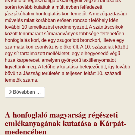
és külföldi régészhallgatókkal együtt végzett tanásatás
során tovább kutattuk a múlt évben felfedezett
jászjákóhalmi honfoglalás kori temetőt. A mezőgazdasági
művelés miatt korábban erősen roncsolt lelőhely idén
további 10 temetkezést eredményezett. A szántáscsíkok
között fennmaradt sírmaradványok többsége feltehetően
honfoglalás kori, de egy zsugorított bronzkori, illetve egy
szarmata kori csontváz is előkerült. A 10. századiak között
egy sír tartalmazott mellékletet, egy elhegyesedő végű
huzalkarperecet, amelyen gyönyörű textillenyomatot
figyeltünk meg. A lelőhely kutatása befejeződött, így tovább
bővült a Jászság területén a teljesen feltárt 10. századi
temetők száma.
Bővebben …
A honfoglaló magyarság régészeti
emlékanyagának kutatása a Kárpát-
medencében