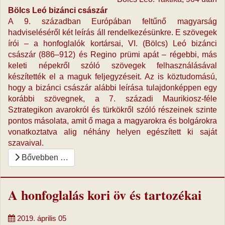
Bölcs Leó bizánci császár
A 9. században Európában feltűnő magyarság
hadviseléséről két leírás áll rendelkezésünkre. E szövegek
írói – a honfoglalók kortársai, VI. (Bölcs) Leó bizánci
császár (886–912) és Regino prümi apát – régebbi, más
keleti népekről szóló szövegek felhasználásával
készítették el a maguk feljegyzéseit. Az is köztudomású,
hogy a bizánci császár alábbi leírása tulajdonképpen egy
korábbi szövegnek, a 7. századi Maurikiosz-féle
Sztrategikon avarokról és türkökről szóló részeinek szinte
pontos másolata, amit ő maga a magyarokra és bolgárokra
vonatkoztatva alig néhány helyen egészített ki saját
szavaival.
Bővebben …
A honfoglalás kori öv és tartozékai
2019. április 05