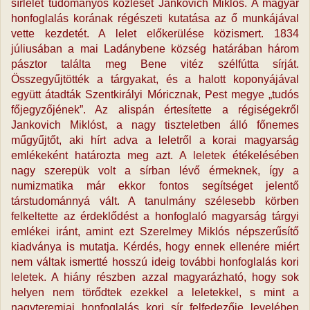
sírlelet tudományos közlését Jankovich Miklós. A magyar
honfoglalás korának régészeti kutatása az ő munkájával
vette kezdetét. A lelet előkerülése közismert. 1834
júliusában a mai Ladánybene község határában három
pásztor találta meg Bene vitéz szélfútta sírját.
Összegyűjtötték a tárgyakat, és a halott koponyájával
együtt átadták Szentkirályi Móricznak, Pest megye „tudós
főjegyzőjének”. Az alispán értesítette a régiségekről
Jankovich Miklóst, a nagy tiszteletben álló főnemes
műgyűjtőt, aki hírt adva a leletről a korai magyarság
emlékeként határozta meg azt. A leletek étékelésében
nagy szerepük volt a sírban lévő érmeknek, így a
numizmatika már ekkor fontos segítséget jelentő
társtudománnyá vált. A tanulmány szélesebb körben
felkeltette az érdeklődést a honfoglaló magyarság tárgyi
emlékei iránt, amint ezt Szerelmey Miklós népszerűsítő
kiadványa is mutatja. Kérdés, hogy ennek ellenére miért
nem váltak ismertté hosszú ideig további honfoglalás kori
leletek. A hiány részben azzal magyarázható, hogy sok
helyen nem törődtek ezekkel a leletekkel, s mint a
nagyteremiai honfoglalás kori sír felfedezője levelében