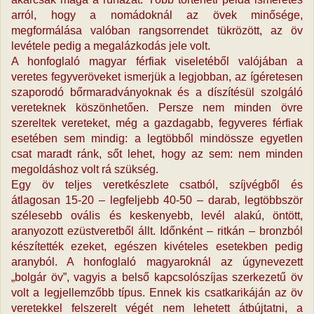
arról, hogy a nomádoknál az övek minősége,
megformálása valóban rangsorrendet tükrözött, az öv
levétele pedig a megalázkodás jele volt.
A honfoglaló magyar férfiak viseletéből valójában a
veretes fegyveröveket ismerjük a legjobban, az ígéretesen
szaporodó bőrmaradványoknak és a díszítésül szolgáló
vereteknek köszönhetően. Persze nem minden övre
szereltek vereteket, még a gazdagabb, fegyveres férfiak
esetében sem mindig: a legtöbből mindössze egyetlen
csat maradt ránk, sőt lehet, hogy az sem: nem minden
megoldáshoz volt rá szükség.
Egy öv teljes veretkészlete csatból, szíjvégből és
átlagosan 15-20 – legfeljebb 40-50 – darab, legtöbbször
szélesebb ovális és keskenyebb, levél alakú, öntött,
aranyozott ezüstveretből állt. Időnként – ritkán – bronzból
készítették ezeket, egészen kivételes esetekben pedig
aranyból. A honfoglaló magyaroknál az úgynevezett
„bolgár öv”, vagyis a belső kapcsolószíjas szerkezetű öv
volt a legjellemzőbb típus. Ennek kis csatkarikáján az öv
veretekkel felszerelt végét nem lehetett átbújtatni, a